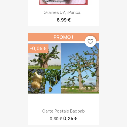
Graines D'Aji Panca...
6,99 €
PROMO !
favorite_border
-0,05 €
Carte Postale Baobab
0,25 €
0,30 €