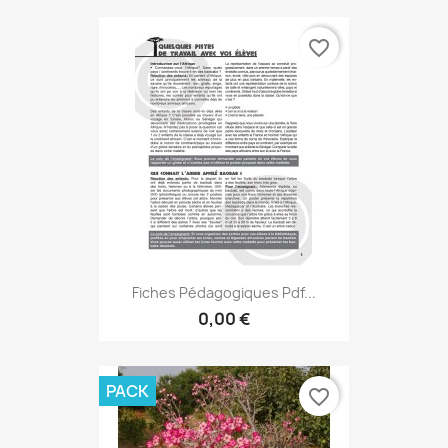
favorite_border
Fiches Pédagogiques Pdf...
0,00 €
PACK
favorite_border