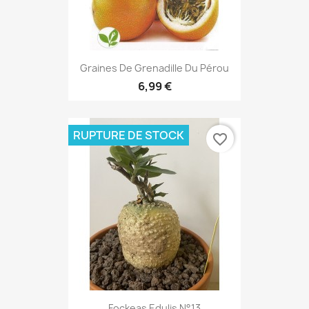
Graines De Grenadille Du Pérou
6,99 €
RUPTURE DE STOCK
favorite_border
Fockeas Edulis N°13