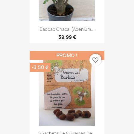
Baobab Chacal (adenium...
39,99 €
PROMO !
favorite_border
-3,50 €
5 Sachets De 8 Graines De...