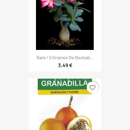
Rare ! 5 Graines De Baobab...
3,49 €
favorite_border