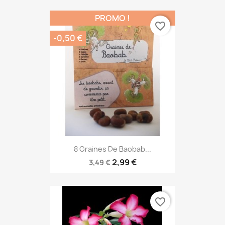
PROMO !
favorite_border
-0,50 €
8 Graines De Baobab...
2,99 €
3,49 €
favorite_border