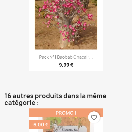
Pack N°1 Baobab Chacal :...
9,99 €
16 autres produits dans la même
catégorie :
PROMO !
favorite_border
-6,00 €