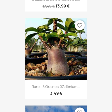
13,99 €
17,49 €
favorite_border
Rare ! 5 Graines D'Adénium...
3,49 €