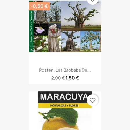
-0,50 €
Poster : Les Baobabs De...
1,50 €
2,00 €
favorite_border