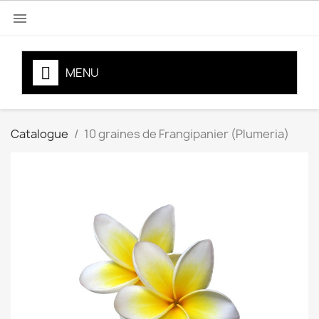

MENU
Catalogue
10 graines de Frangipanier (Plumeria)