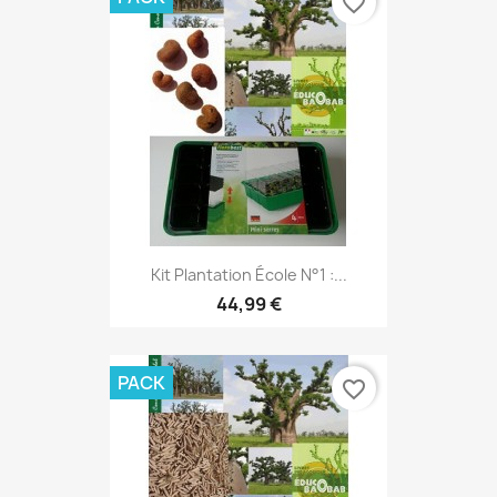
favorite_border
Kit Plantation École N°1 :...
44,99 €
PACK
favorite_border