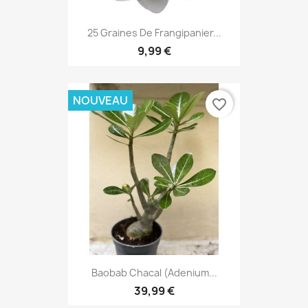
25 Graines De Frangipanier...
9,99 €
NOUVEAU
favorite_border
Baobab Chacal (adenium...
39,99 €