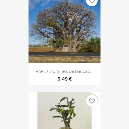
favorite_border
RARE ! 5 Graines De Baobab...
3,49 €
favorite_border