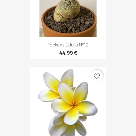
Fockeas Edulis N°12
44,99 €
favorite_border