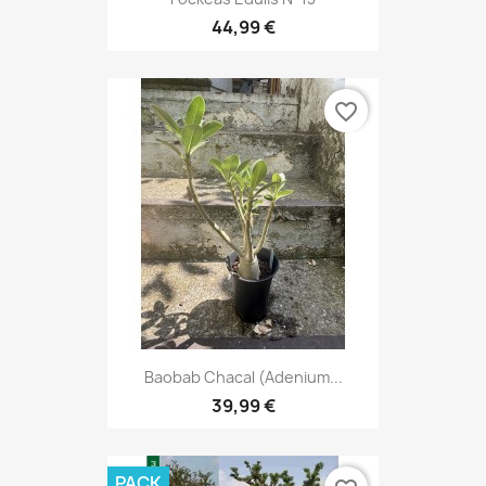
44,99 €
favorite_border
Baobab Chacal (adenium...
39,99 €
PACK