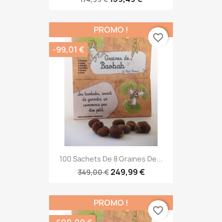
PROMO !
favorite_border
-99,01 €
100 Sachets De 8 Graines De...
249,99 €
349,00 €
PROMO !
favorite_border