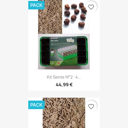
PACK
favorite_border
Kit Semis N°2 : 4...
44,99 €
PACK
favorite_border