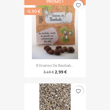
PROMO !
favorite_border
-0,50 €
8 Graines De Baobab...
2,99 €
3,49 €
favorite_border