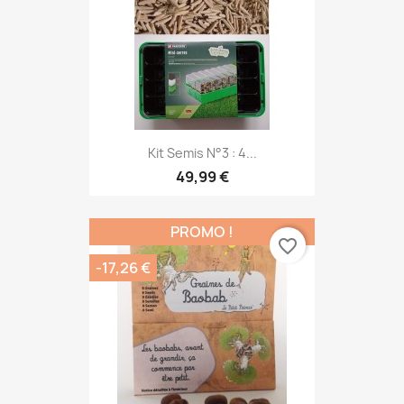
Kit Semis N°3 : 4...
49,99 €
PROMO !
favorite_border
-17,26 €