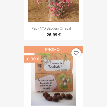
Pack N°3 Baobab Chacal :...
26,99 €
PROMO !
favorite_border
-6,00 €