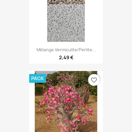
Mélange Vermiculite/perlite...
2,49 €
PACK
favorite_border