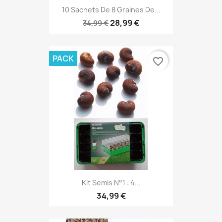
10 Sachets De 8 Graines De...
28,99 €
34,99 €
PACK
favorite_border
Kit Semis N°1 : 4...
34,99 €