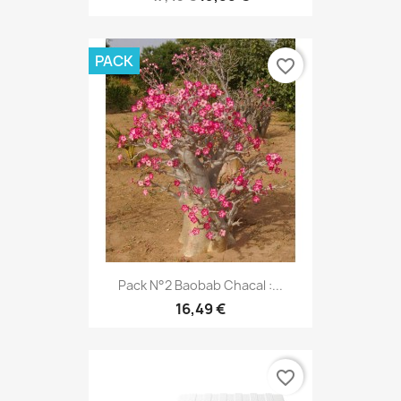
PACK
favorite_border
Pack N°2 Baobab Chacal :...
16,49 €
favorite_border