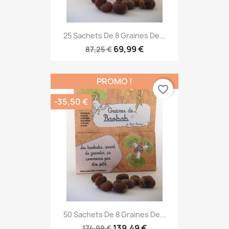
25 Sachets De 8 Graines De...
69,99 €
87,25 €
PROMO !
favorite_border
-35,50 €
50 Sachets De 8 Graines De...
139,49 €
174,99 €