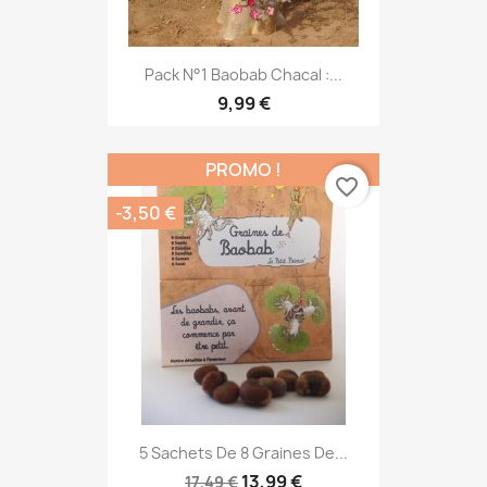
Pack N°1 Baobab Chacal :...
9,99 €
PROMO !
favorite_border
-3,50 €
5 Sachets De 8 Graines De...
13,99 €
17,49 €