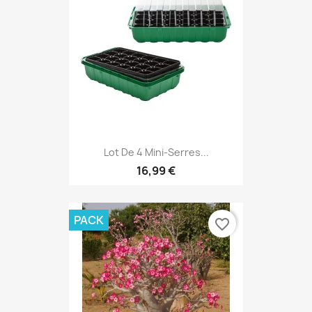
Lot De 4 Mini-Serres...
16,99 €
PACK
favorite_border