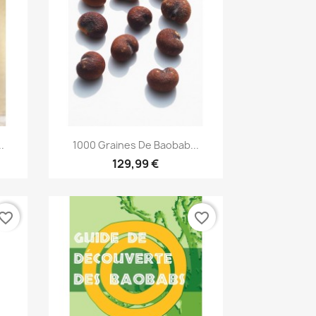
Aperçu rapide

.
1000 Graines De Baobab...
129,99 €
vorite_border
favorite_border