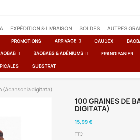
BA
EXPÉDITION & LIVRAISON
SOLDES
AUTRES GRA
ARRIVAGE
PROMOTIONS
CAUDEX
BAOB
 BAOBAB
BAOBABS & ADÉNIUMS
FRANGIPANIER
PICALES
SUBSTRAT
n (Adansonia digitata)
100 GRAINES DE B
DIGITATA)
15,99 €
TTC