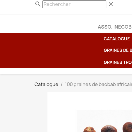
search
clear
ASSO. INECO
CATALOGUE
GRAINES DE
GRAINES TRO
Catalogue
100 graines de baobab africai