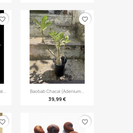
vorite_border
favorite_border
Aperçu rapide

...
Baobab Chacal (adenium...
39,99 €
vorite_border
favorite_border