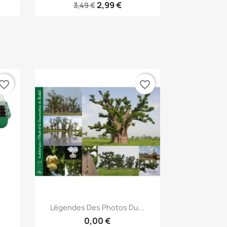
2,99 €
3,49 €
vorite_border
favorite_border
Aperçu rapide

Légendes Des Photos Du...
0,00 €