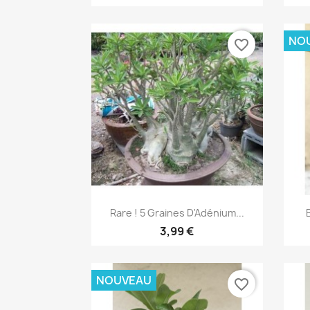
NO
favorite_border
Aperçu rapide

Rare ! 5 Graines D'Adénium...
3,99 €
NOUVEAU
favorite_border