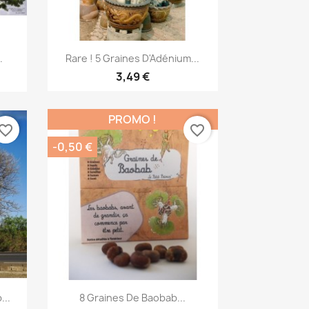
Aperçu rapide

.
Rare ! 5 Graines D'Adénium...
3,49 €
PROMO !
vorite_border
favorite_border
-0,50 €
Aperçu rapide

...
8 Graines De Baobab...