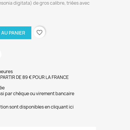
onia digitata) de gros calibre, triées avec
favorite_border
 AU PANIER
heures
 PARTIR DE 89 € POUR LA FRANCE
ée
ussi par chèque ou virement bancaire
ion sont disponibles en cliquant ici