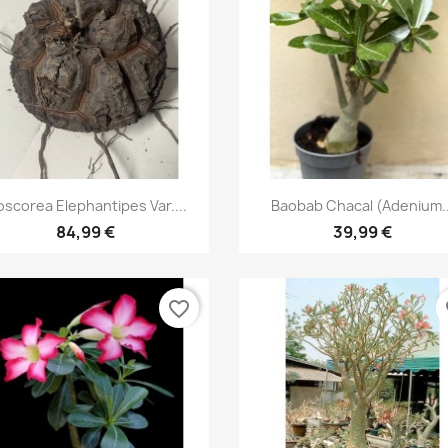
Aperçu rapide
Aperçu rapide


oscorea Elephantipes Var....
Baobab Chacal (adenium..
84,99 €
39,99 €
favorite_border
fa