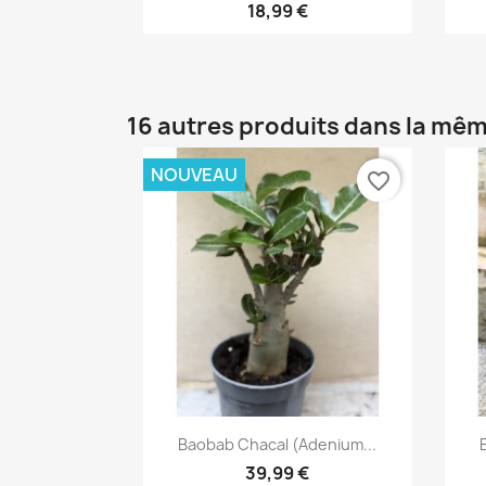
18,99 €
16 autres produits dans la mêm
NOUVEAU
favorite_border
Aperçu rapide

Baobab Chacal (adenium...
39,99 €