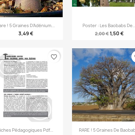
Aperçu rapide
Aperçu rapide


are ! 5 Graines D'Adénium...
Poster : Les Baobabs De..
3,49 €
1,50 €
2,00 €
favorite_border
fa
Aperçu rapide
Aperçu rapide


Fiches Pédagogiques Pdf...
RARE ! 5 Graines De Baobab