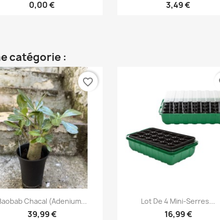
0,00 €
3,49 €
e catégorie :
favorite_border
fa
Aperçu rapide
Aperçu rapide


Baobab Chacal (adenium...
Lot De 4 Mini-Serres...
39,99 €
16,99 €