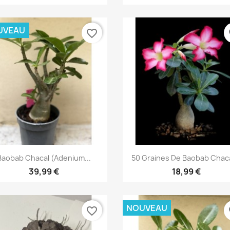
UVEAU
favorite_border
fa
Aperçu rapide
Aperçu rapide


Baobab Chacal (adenium...
50 Graines De Baobab Chacal
39,99 €
18,99 €
NOUVEAU
favorite_border
fa