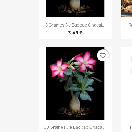
Aperçu rapide

8 Graines De Baobab Chacal...
R
3,49 €
favorite_border
Aperçu rapide

50 Graines De Baobab Chacal...