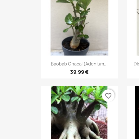
Aperçu rapide

Baobab Chacal (adenium...
Di
39,99 €
favorite_border