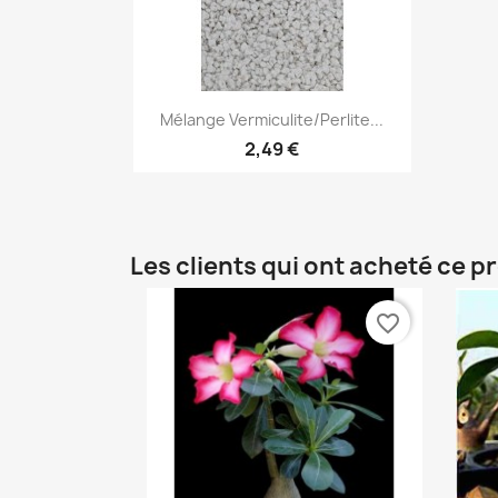
Aperçu rapide

Mélange Vermiculite/perlite...
2,49 €
Les clients qui ont acheté ce p
favorite_border