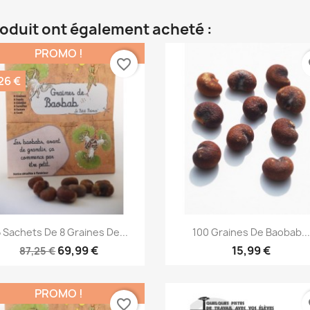
roduit ont également acheté :
PROMO !
favorite_border
fa
26 €
Aperçu rapide
Aperçu rapide


 Sachets De 8 Graines De...
100 Graines De Baobab...
69,99 €
15,99 €
87,25 €
PROMO !
favorite_border
fa