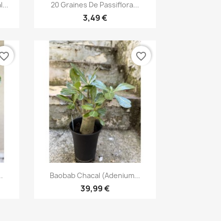
Aperçu rapide

...
20 Graines De Passiflora...
3,49 €
vorite_border
favorite_border
Aperçu rapide

.
Baobab Chacal (adenium...
39,99 €