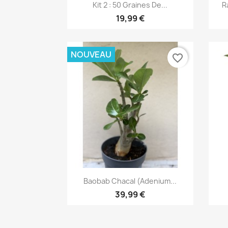
Aperçu rapide

Kit 2 : 50 Graines De...
R
19,99 €
NOUVEAU
favorite_border
Aperçu rapide

Baobab Chacal (adenium...
39,99 €