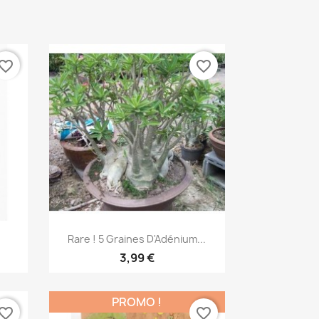
vorite_border
favorite_border
Aperçu rapide

Rare ! 5 Graines D'Adénium...
3,99 €
PROMO !
vorite_border
favorite_border