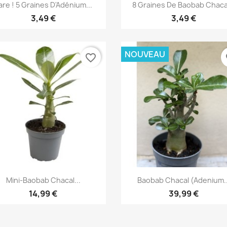
Aperçu rapide
Aperçu rapide


are ! 5 Graines D'Adénium...
8 Graines De Baobab Chacal
3,49 €
3,49 €
NOUVEAU
favorite_border
fa
Aperçu rapide
Aperçu rapide


Mini-Baobab Chacal...
Baobab Chacal (adenium..
14,99 €
39,99 €