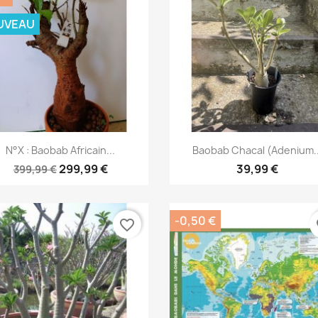
UVEAU
Aperçu rapide
Aperçu rapide


N°X : Baobab Africain...
Baobab Chacal (adenium..
299,99 €
39,99 €
399,99 €
-0,50 €
favorite_border
fa