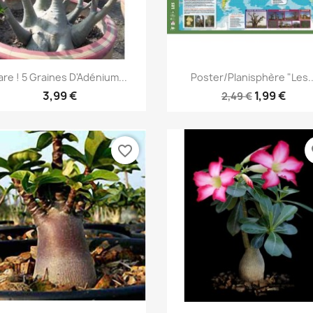
Aperçu rapide
Aperçu rapide


are ! 5 Graines D'Adénium...
Poster/Planisphère "les..
3,99 €
1,99 €
2,49 €
favorite_border
fa