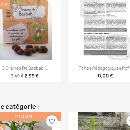
50 €
Aperçu rapide
Aperçu rapide


8 Graines De Baobab...
Fiches Pédagogiques Pdf..
2,99 €
0,00 €
3,49 €
e catégorie :
PROMO !
favorite_border
fa
%