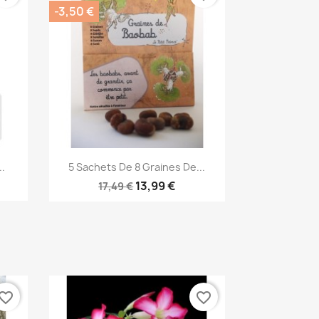
-3,50 €
Aperçu rapide

.
5 Sachets De 8 Graines De...
13,99 €
17,49 €
vorite_border
favorite_border