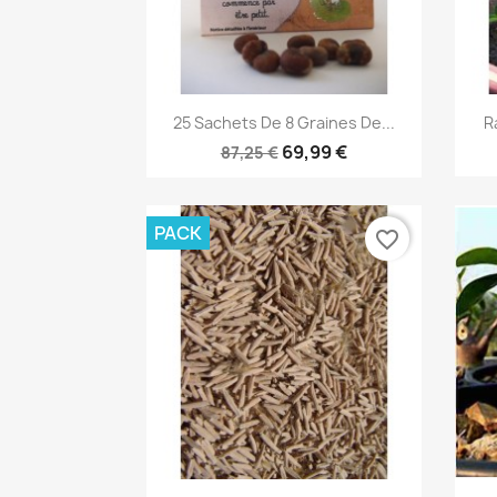
Aperçu rapide

25 Sachets De 8 Graines De...
R
69,99 €
87,25 €
PACK
favorite_border