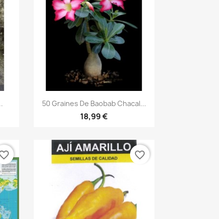
Aperçu rapide

.
50 Graines De Baobab Chacal...
18,99 €
vorite_border
favorite_border