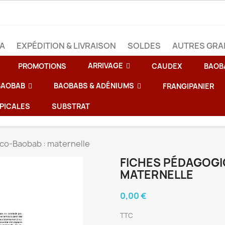
BA
EXPÉDITION & LIVRAISON
SOLDES
AUTRES GRA
ARRIVAGE
PROMOTIONS
CAUDEX
BAOB
 BAOBAB
BAOBABS & ADÉNIUMS
FRANGIPANIER
PICALES
SUBSTRAT
co-Baobab : maternelle
FICHES PÉDAGOGI
MATERNELLE
0,00 €
TTC