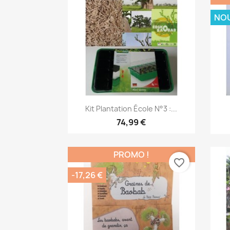
NO
Aperçu rapide

Kit Plantation École N°3 :...
74,99 €
PROMO !
favorite_border
-17,26 €