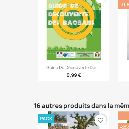
-0,
Aperçu rapide

Guide De Découverte Des...
0,99 €
16 autres produits dans la mêm
PACK
favorite_border
-25