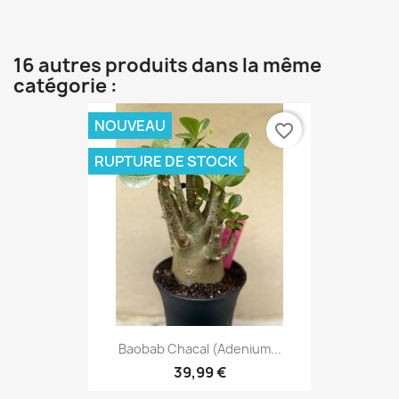
16 autres produits dans la même
catégorie :
NOUVEAU
favorite_border
RUPTURE DE STOCK
Baobab Chacal (adenium...
39,99 €