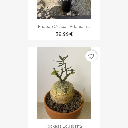
Baobab Chacal (adenium...
39,99 €
favorite_border
Fockeas Edulis N°2