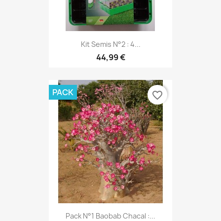
Kit Semis N°2 : 4...
44,99 €
PACK
favorite_border
Pack N°1 Baobab Chacal :...