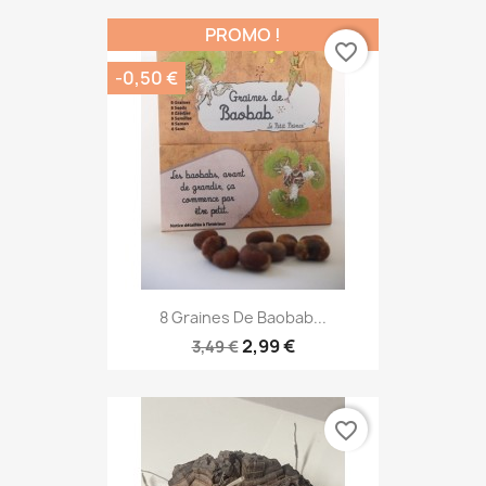
PROMO !
favorite_border
-0,50 €
8 Graines De Baobab...
2,99 €
3,49 €
favorite_border