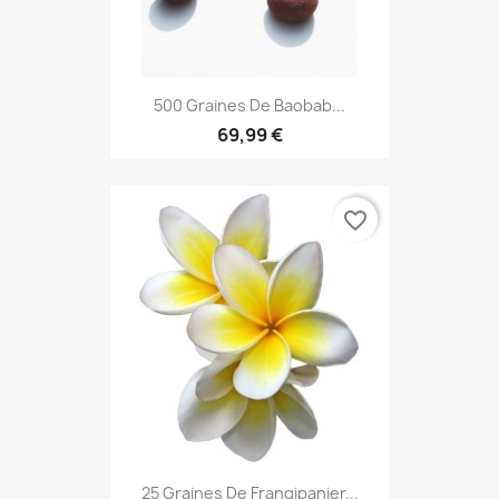
500 Graines De Baobab...
69,99 €
favorite_border
25 Graines De Frangipanier...