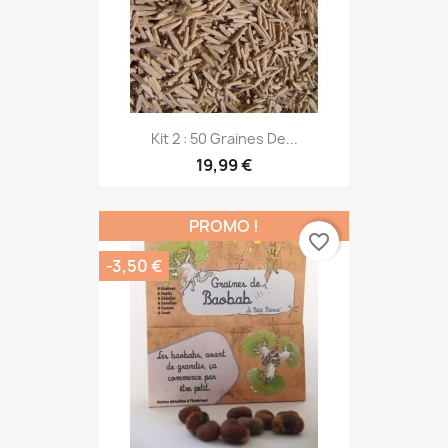
Kit 2 : 50 Graines De...
19,99 €
PROMO !
favorite_border
-3,50 €