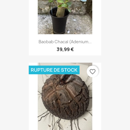
Baobab Chacal (adenium...
39,99 €
RUPTURE DE STOCK
favorite_border