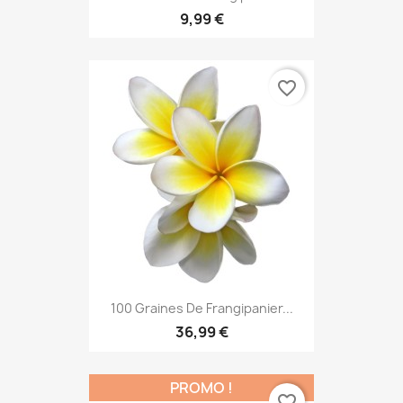
9,99 €
favorite_border
100 Graines De Frangipanier...
36,99 €
PROMO !
favorite_border