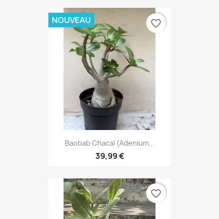
NOUVEAU
favorite_border
Baobab Chacal (adenium...
39,99 €
favorite_border