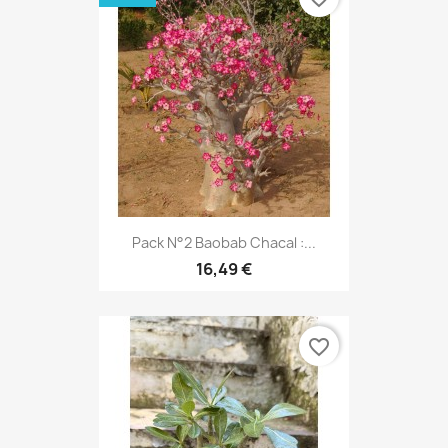
Pack N°2 Baobab Chacal :...
16,49 €
favorite_border