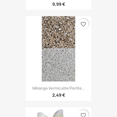
9,99 €
favorite_border
Mélange Vermiculite/perlite...
2,49 €
favorite_border