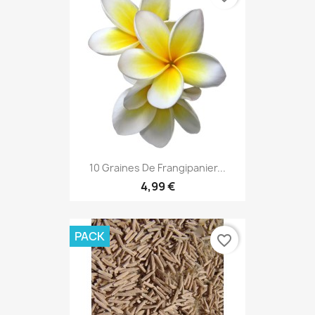
10 Graines De Frangipanier...
4,99 €
PACK
favorite_border