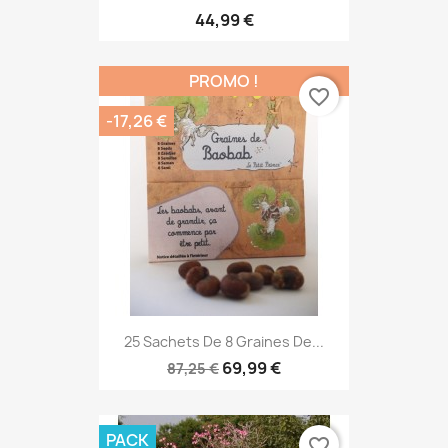
44,99 €
PROMO !
favorite_border
-17,26 €
25 Sachets De 8 Graines De...
69,99 €
87,25 €
PACK
favorite_border