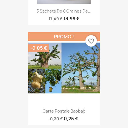
5 Sachets De 8 Graines De...
13,99 €
17,49 €
PROMO !
favorite_border
-0,05 €
Carte Postale Baobab
0,25 €
0,30 €