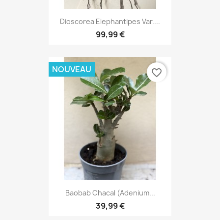
Dioscorea Elephantipes Var....
99,99 €
NOUVEAU
favorite_border
Baobab Chacal (adenium...
39,99 €