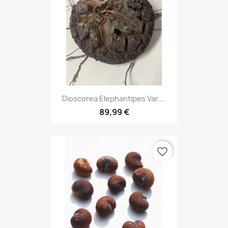
Dioscorea Elephantipes Var....
89,99 €
favorite_border