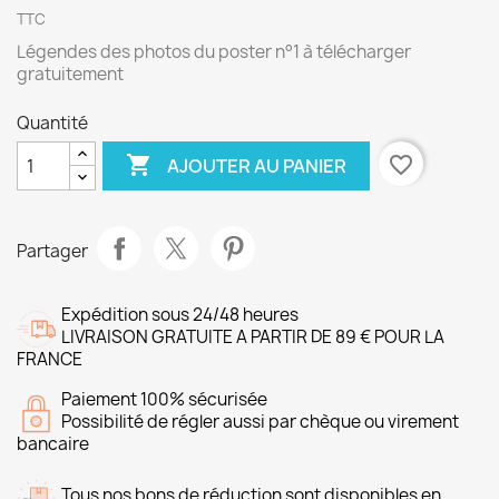
TTC
Légendes des photos du poster n°1 à télécharger
gratuitement
Quantité

favorite_border
AJOUTER AU PANIER
Partager
Expédition sous 24/48 heures
LIVRAISON GRATUITE A PARTIR DE 89 € POUR LA
FRANCE
Paiement 100% sécurisée
Possibilité de régler aussi par chèque ou virement
bancaire
Tous nos bons de réduction sont disponibles en