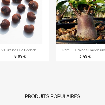
Aperçu rapide
Aperçu rapide


50 Graines De Baobab...
Rare ! 5 Graines D'Adénium.
8,99 €
3,49 €
PRODUITS POPULAIRES