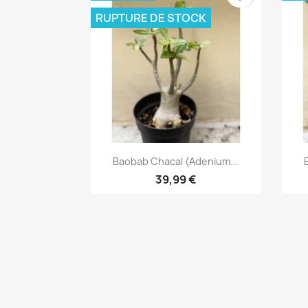
RUPTURE DE STOCK
Aperçu rapide

Baobab Chacal (adenium...
39,99 €