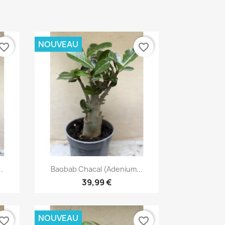
NOUVEAU
vorite_border
favorite_border
Aperçu rapide

.
Baobab Chacal (adenium...
39,99 €
NOUVEAU
vorite_border
favorite_border