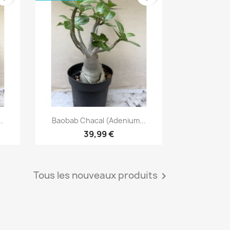
Aperçu rapide

.
Baobab Chacal (adenium...
39,99 €
Tous les nouveaux produits
