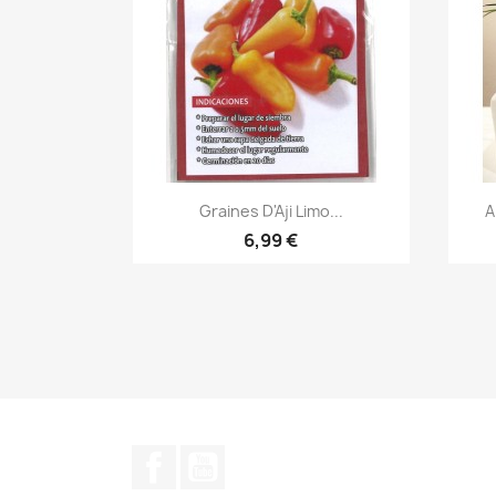
Aperçu rapide

Graines D'Aji Limo...
A
6,99 €
Facebook
YouTube