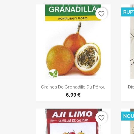
RUP
favorite_border
Aperçu rapide

Graines De Grenadille Du Pérou
Dio
6,99 €
NOU
favorite_border