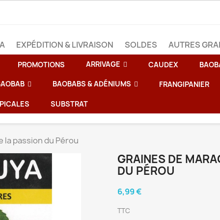
BA
EXPÉDITION & LIVRAISON
SOLDES
AUTRES GRA
ARRIVAGE
PROMOTIONS
CAUDEX
BAOB
 BAOBAB
BAOBABS & ADÉNIUMS
FRANGIPANIER
PICALES
SUBSTRAT
e la passion du Pérou
GRAINES DE MARAC
DU PÉROU
6,99 €
TTC