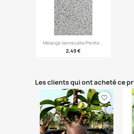
Aperçu rapide

Mélange Vermiculite/perlite...
2,49 €
Les clients qui ont acheté ce p
favorite_border