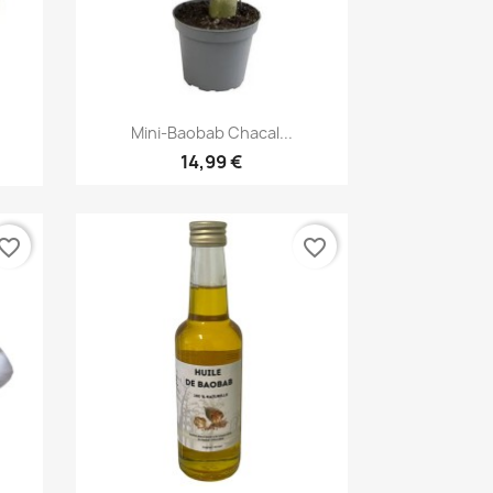
Aperçu rapide

.
Mini-Baobab Chacal...
14,99 €
vorite_border
favorite_border