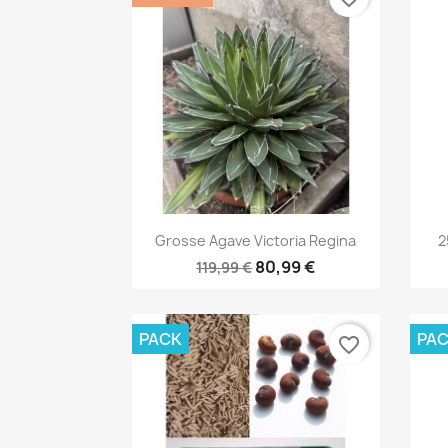
Aperçu rapide

Grosse Agave Victoria Regina
2
80,99 €
119,99 €
PACK
PA
favorite_border