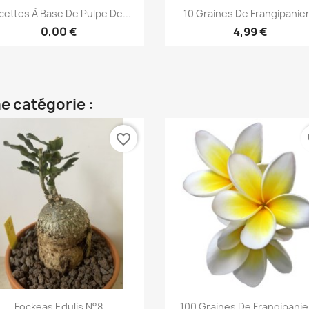
Aperçu rapide
Aperçu rapide


cettes À Base De Pulpe De...
10 Graines De Frangipanier.
0,00 €
4,99 €
e catégorie :
favorite_border
fa
Aperçu rapide
Aperçu rapide


Fockeas Edulis N°8
100 Graines De Frangipanier