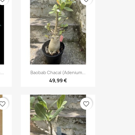
Aperçu rapide

..
Baobab Chacal (adenium...
49,99 €
vorite_border
favorite_border