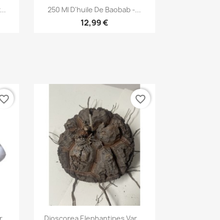
Aperçu rapide

..
250 Ml D'huile De Baobab -...
12,99 €
vorite_border
favorite_border
Aperçu rapide

...
Dioscorea Elephantipes Var....