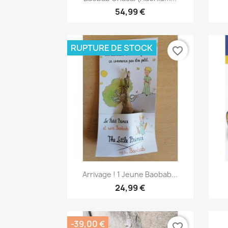
54,99 €
RUPTURE DE STOCK
favorite_border
Aperçu rapide

Arrivage ! 1 Jeune Baobab...
24,99 €
-39,00 €
favorite_border