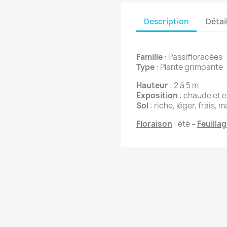
Description
Détai
Famille
: Passifloracées
Type
: Plante grimpante
Hauteur
: 2 à 5 m
Exposition
: chaude et e
Sol
: riche, léger, frais, 
Floraison
: été –
Feuilla