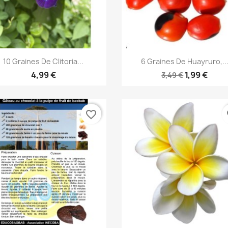
Aperçu rapide
Aperçu rapide


10 Graines De Clitoria...
6 Graines De Huayruro,..
4,99 €
1,99 €
3,49 €
favorite_border
fa