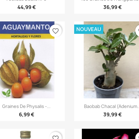
44,99 €
36,99 €
NOUVEAU
favorite_border
fa
Aperçu rapide
Aperçu rapide


Graines De Physalis -...
Baobab Chacal (adenium..
6,99 €
39,99 €
favorite_border
fa