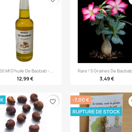
Aperçu rapide
Aperçu rapide


50 Ml D'huile De Baobab -...
Rare ! 5 Graines De Baobab.
12,99 €
3,49 €
CK
-7,00 €
favorite_border
fa
RUPTURE DE STOCK