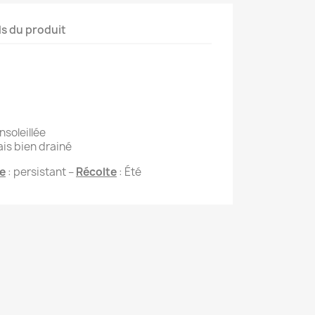
ls du produit
nsoleillée
mais bien drainé
ge
: persistant –
Récolte
: Été