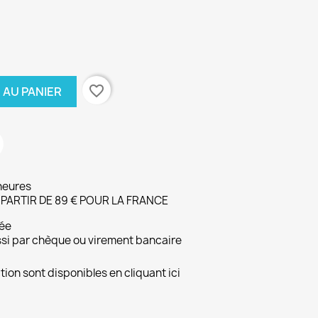
favorite_border
 AU PANIER
heures
 PARTIR DE 89 € POUR LA FRANCE
ée
ussi par chèque ou virement bancaire
ion sont disponibles en cliquant ici