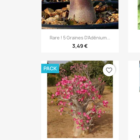
Aperçu rapide

Rare ! 5 Graines D'Adénium...
3,49 €
PACK
favorite_border