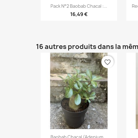
Aperçu rapide

Pack N°2 Baobab Chacal :...
Re
16,49 €
16 autres produits dans la mêm
favorite_border
Aperçu rapide

Baobab Chacal (adenium...